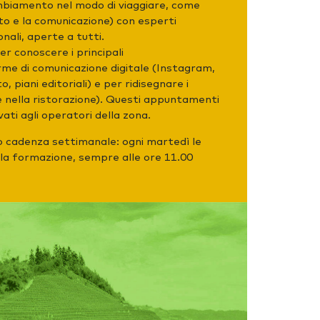
mbiamento nel modo di viaggiare, come
to e la comunicazione) con esperti
onali, aperte a tutti.
er conoscere i principali
me di comunicazione digitale (Instagram,
, piani editoriali) e per ridisegnare i
 e nella ristorazione). Questi appuntamenti
ati agli operatori della zona.
 cadenza settimanale: ogni martedì le
la formazione, sempre alle ore 11.00