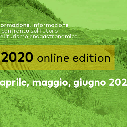
ormazione, informazione
 confronto sul futuro
el turismo enogastronomico
2020
online edition
aprile, maggio, giugno 20