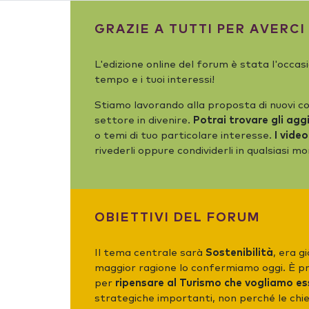
GRAZIE A TUTTI PER AVERCI
L'edizione online del forum è stata l'occas
tempo e i tuoi interessi!
Stiamo lavorando alla proposta di nuovi co
settore in divenire.
Potrai trovare gli ag
o temi di tuo particolare interesse.
I vide
rivederli oppure condividerli in qualsiasi 
OBIETTIVI DEL FORUM
Il tema centrale sarà
Sostenibilità
, era g
maggior ragione lo confermiamo oggi. È p
per
ripensare al Turismo che vogliamo es
strategiche importanti, non perché le chie