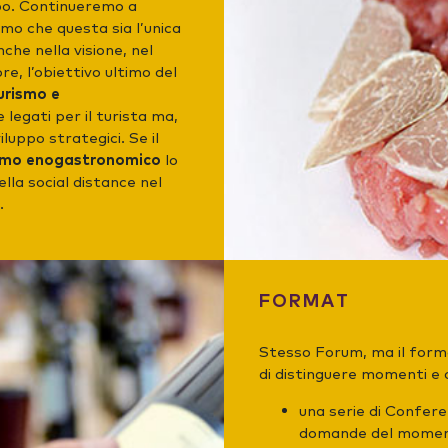
ppo. Continueremo a
mo che questa sia l’unica
che nella visione, nel
e, l’obiettivo ultimo del
urismo e
 legati per il turista ma,
luppo strategici. Se il
smo enogastronomico
lo
lla social distance nel
.
FORMAT
Stesso Forum, ma il form
di distinguere momenti e o
una serie di Confere
domande del moment