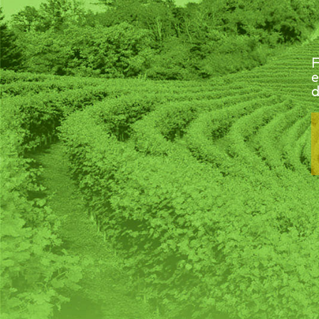
F
e
d