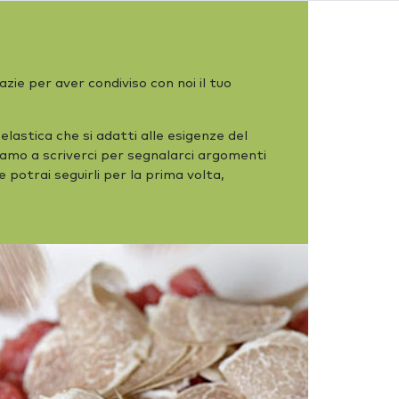
zie per aver condiviso con noi il tuo
astica che si adatti alle esigenze del
tiamo a scriverci per segnalarci argomenti
e potrai seguirli per la prima volta,